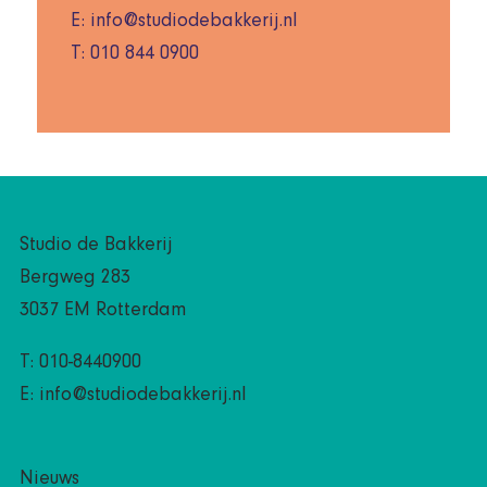
E: info@studiodebakkerij.nl
T: 010 844 0900
Studio de Bakkerij
Bergweg 283
3037 EM Rotterdam
T: 010-8440900
E:
info@studiodebakkerij.nl
Nieuws