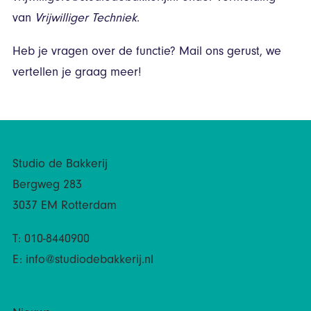
van
Vrijwilliger Techniek
.
Heb je vragen over de functie? Mail ons gerust, we
vertellen je graag meer!
Studio de Bakkerij
Bergweg 283
3037 EM Rotterdam
T: 010-8440900
E:
info@studiodebakkerij.nl