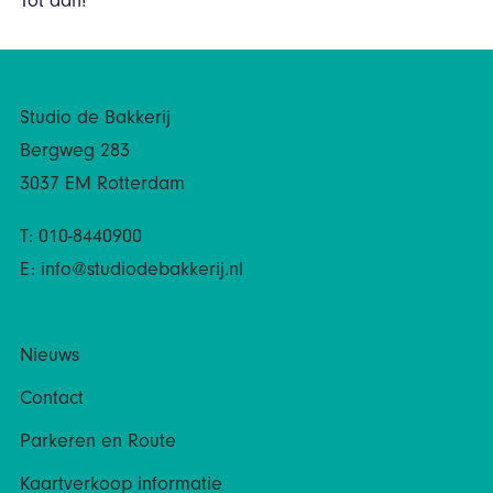
Tot dan!
Studio de Bakkerij
Bergweg 283
3037 EM Rotterdam
T: 010-8440900
E:
info@studiodebakkerij.nl
Nieuws
Contact
Parkeren en Route
Kaartverkoop informatie