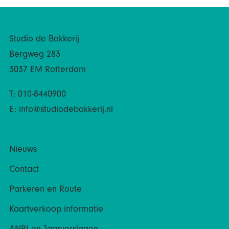
Studio de Bakkerij
Bergweg 283
3037 EM Rotterdam
T: 010-8440900
E:
info@studiodebakkerij.nl
Nieuws
Contact
Parkeren en Route
Kaartverkoop informatie