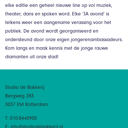
elke editie een geheel nieuwe line up vol muziek,
theater, dans en spoken word. Elke ‘JA avond’ is
telkens weer een aangename verassing voor het
publiek. De avond wordt georganiseerd en
ondersteund door onze eigen jongerenambassadeurs.
Kom langs en maak kennis met de jonge rauwe
diamanten uit onze stad!
Studio de Bakkerij
Bergweg 283
3037 EM Rotterdam
T: 010-8440900
E:
info@studiodebakkerij.nl