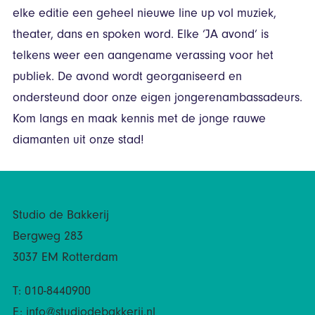
elke editie een geheel nieuwe line up vol muziek,
theater, dans en spoken word. Elke ‘JA avond’ is
telkens weer een aangename verassing voor het
publiek. De avond wordt georganiseerd en
ondersteund door onze eigen jongerenambassadeurs.
Kom langs en maak kennis met de jonge rauwe
diamanten uit onze stad!
Studio de Bakkerij
Bergweg 283
3037 EM Rotterdam
T: 010-8440900
E:
info@studiodebakkerij.nl