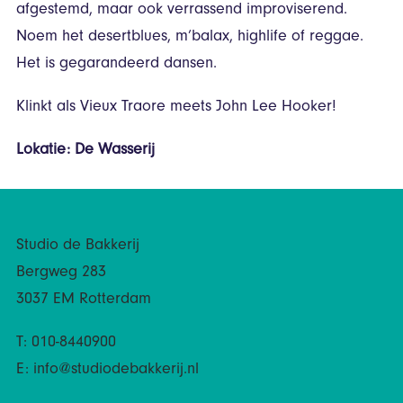
afgestemd, maar ook verrassend improviserend.
Noem het desertblues, m’balax, highlife of reggae.
Het is gegarandeerd dansen.
Klinkt als Vieux Traore meets John Lee Hooker!
Lokatie: De Wasserij
Studio de Bakkerij
Bergweg 283
3037 EM Rotterdam
T: 010-8440900
E:
info@studiodebakkerij.nl