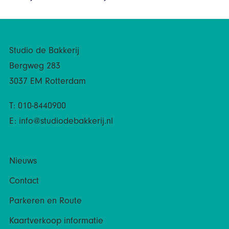
Studio de Bakkerij
Bergweg 283
3037 EM Rotterdam
T: 010-8440900
E:
info@studiodebakkerij.nl
Nieuws
Contact
Parkeren en Route
Kaartverkoop informatie