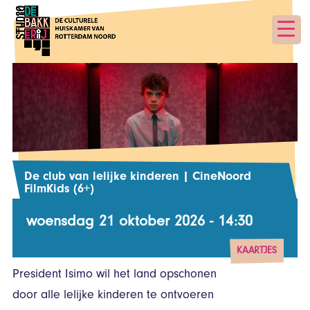
De club van lelijke kinderen | CineNoord
FilmKids (6+)
woensdag 21 oktober 2026 - 14:30
KAARTJES
President Isimo wil het land opschonen
vanaf € 0,00
door alle lelijke kinderen te ontvoeren