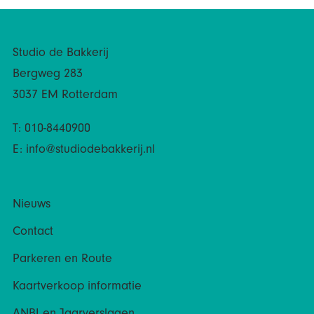
Studio de Bakkerij
Bergweg 283
3037 EM Rotterdam
T: 010-8440900
E:
info@studiodebakkerij.nl
Nieuws
Contact
Parkeren en Route
Kaartverkoop informatie