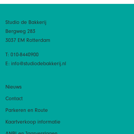
Studio de Bakkerij
Bergweg 283
3037 EM Rotterdam
T: 010-8440900
E:
info@studiodebakkerij.nl
Nieuws
Contact
Parkeren en Route
Kaartverkoop informatie