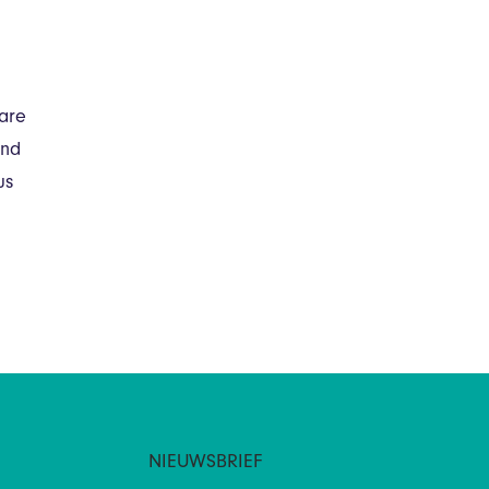
 are
and
us
NIEUWSBRIEF