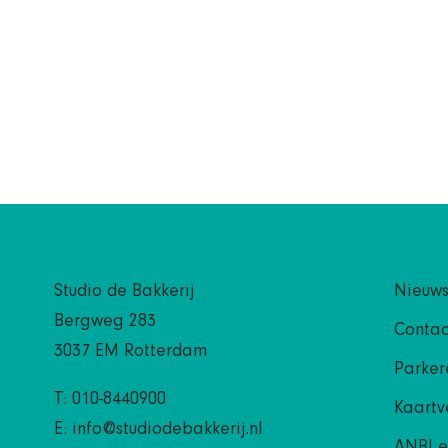
Studio de Bakkerij
Nieuw
Bergweg 283
Contac
3037 EM Rotterdam
Parker
T: 010-8440900
Kaartv
E:
info@studiodebakkerij.nl