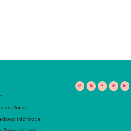
s
t
en en Route
erkoop informatie