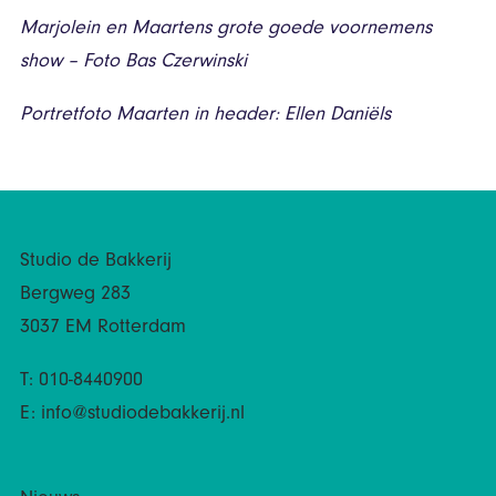
Marjolein en Maartens grote goede voornemens
show – Foto Bas Czerwinski
Portretfoto Maarten in header: Ellen Daniëls
Studio de Bakkerij
Bergweg 283
3037 EM Rotterdam
T: 010-8440900
E:
info@studiodebakkerij.nl